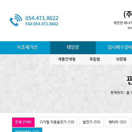
녹조제거선
태양광
임시배수설
계통연계형
독립형
차량용
현재위치 : 홈 
전체 (199)
디지털 자동충전기 (10)
발전기 (53)
배터리 (32)