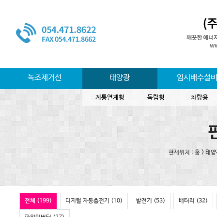
녹조제거선
태양광
임시배수설
계통연계형
독립형
차량용
현재위치 : 홈 > 태
전체 (199)
디지털 자동충전기 (10)
발전기 (53)
배터리 (32)