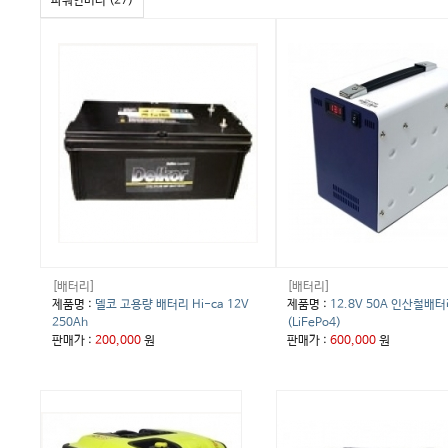
파워인버터 (27)
[배터리]
[배터리]
제품명 :
델코 고용량 배터리 Hi-ca 12V
제품명 :
12.8V 50A 인산철배
250Ah
(LiFePo4)
판매가 :
200,000
원
판매가 :
600,000
원