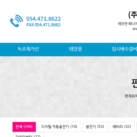
녹조제거선
태양광
임시배수설
현재위치 
전체 (199)
디지털 자동충전기 (10)
발전기 (53)
배터리 (32)