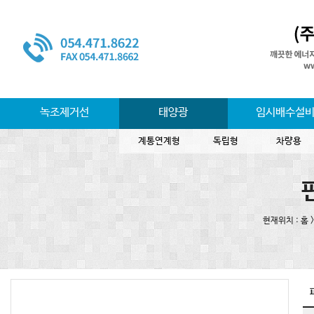
녹조제거선
태양광
임시배수설
계통연계형
독립형
차량용
현재위치 : 홈 