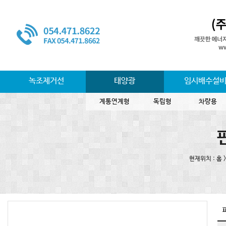
녹조제거선
태양광
임시배수설
계통연계형
독립형
차량용
현재위치 : 홈 