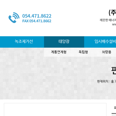
녹조제거선
태양광
임시배수설
계통연계형
독립형
차량용
현재위치 : 홈 