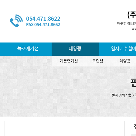
녹조제거선
태양광
임시배수설
계통연계형
독립형
차량용
현재위치 : 홈 >