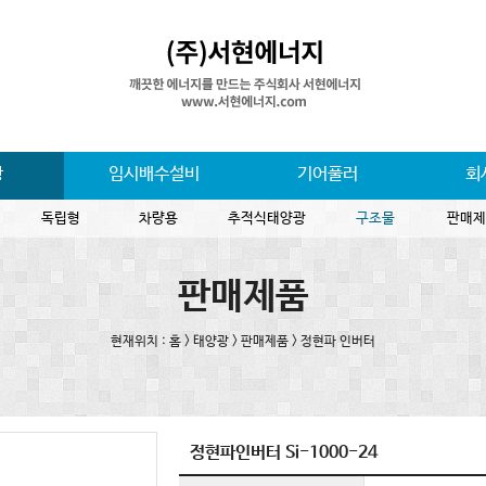
광
임시배수설비
기어풀러
회
독립형
차량용
추적식태양광
구조물
판매제
판매제품
현재위치 : 홈 > 태양광 > 판매제품 > 정현파 인버터
정현파인버터 Si-1000-24