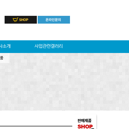
사소개
사업관련갤러리
품