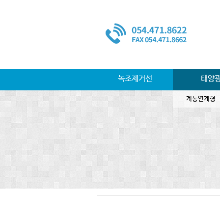
녹조제거선
태양
계통연계형