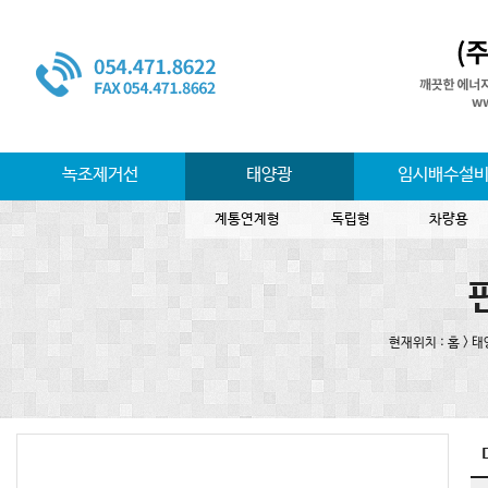
녹조제거선
태양광
임시배수설
계통연계형
독립형
차량용
현재위치 : 홈 > 