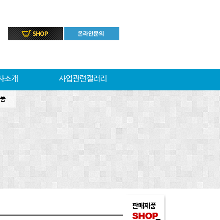
사소개
사업관련갤러리
품