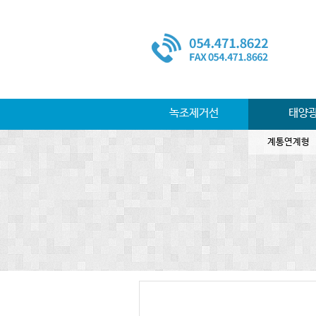
녹조제거선
태양
계통연계형