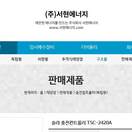
광
임시배수설비
기어풀러
회
독립형
차량용
추적식태양광
구조물
판매제
판매제품
현재위치 : 홈 > 태양광 > 판매제품 > 충전컬트롤러(독립형)
솔라 충전컨트롤러 TSC-2420A