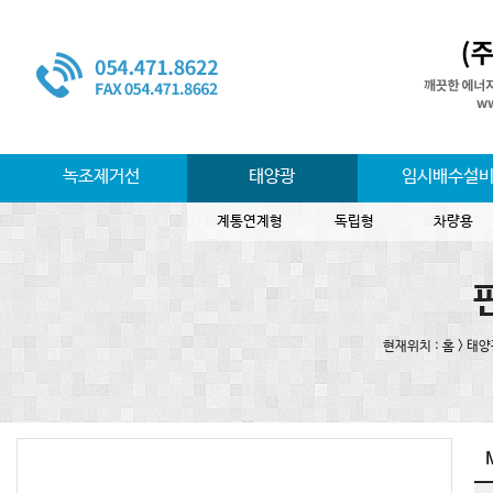
녹조제거선
태양광
임시배수설
계통연계형
독립형
차량용
현재위치 : 홈 > 태