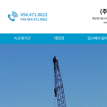
녹조제거선
태양광
임시배수설